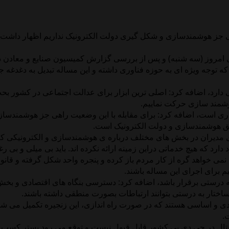
جز هوشمندسازی و شکل گیری دولت الکترونیک نداریم اظهار داشت: اس
نی امروز (سه شنبه) و پس از بررسی گزارش کمیسیون صنایع و معادن 
که توجه ویژه ای به حوزه فناوری داشته و این مساله تبدیل به دغدغ
 دارد، اضافه کرد: اصلی ترین ابزار برای عدالت اجتماعی در کشور 
وشمند سازی حرکت نماییم.
الاری است، اضافه کرد: برای مقابله با این وضعیت راهی جز هوشمندس
تحقق هوشمندسازی و دولت الکترونیک است.
دیران در بخش های مختلف درباره ی هوشمندسازی و الکترونیکی کرد
ارد که هیچ خدماتی دراین زمینه ارائه نکرده اند. باید بی میلی و بی ر
نمی خواهد گره از کار مردم باز کرده و پنجره واحد شکل گرفته و قان
برای اجرای این مساله باشند.
ادی به درستی برقرار باشد، اضافه کرد: دسترسی بنگاه های اقتصادی
 ساختار به درستی بتوانند ارتباطات بصورت منطقی داشته باشند.
 و اساسی هستند که در صورت راه اندازی، این زنجیره تکمیل می شود.
.
یجیتال در جی دی پی کشور قابل قبول نیست و توقع می رود بستر کسب 