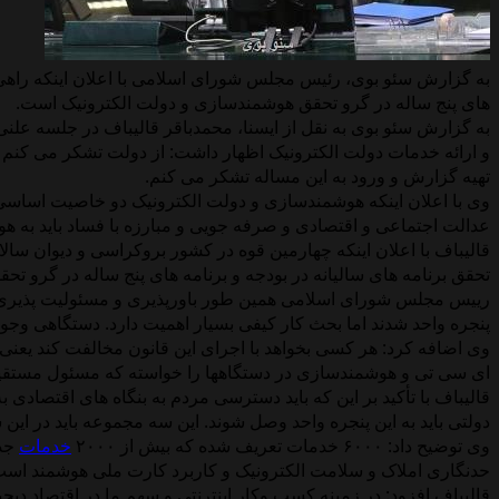
به گزارش سئو بوی، رئیس مجلس شورای اسلامی با اعلان اینکه راهی 
های پنج ساله در گرو تحقق هوشمندسازی و دولت الکترونیک است.
به گزارش سئو بوی به نقل از ایسنا، محمدباقر قالیباف در جلسه عل
و ارائه خدمات دولت الکترونیک اظهار داشت: از دولت تشکر می کنم 
تهیه گزارش و ورود به این مساله تشکر می کنم.
وی با اعلان اینکه هوشمندسازی و دولت الکترونیک دو خاصیت اساسی
عدالت اجتماعی و اقتصادی و صرفه جویی و مبارزه با فساد باید به ه
قالیباف با اعلان اینکه چهارمین قوه در کشور بروکراسی و دیوان س
تحقق برنامه های سالیانه در بودجه و برنامه های پنج ساله در گرو 
رییس مجلس شورای اسلامی همین طور باورپذیری و مسئولیت پذیری م
پنجره واحد شدند اما بحث کار کیفی بسیار اهمیت دارد. دستگاهی وجود د
وی اضافه کرد: هر کسی بخواهد با اجرای این قانون مخالفت کند یعنی 
ای سی تی و هوشمندسازی در دستگاهها را خواسته که مسئول مستقیم 
قالیباف با تأکید بر این که باید دسترسی مردم به بنگاه های اقتص
دولتی باید به این پنجره واحد وصل شوند. این سه مجموعه باید در این
وی توضیح داد: ۶۰۰۰ خدمات تعریف شده که بیش از ۲۰۰۰
خدمات
جدی
حدنگاری املاک و سلامت الکترونیک و کاربرد کارت ملی هوشمند است
قالیباف افزود: در زمینه کسب وکار اینترنتی و سهم ما در اقتصاد د