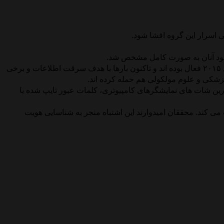
 اسرار این گروه افشا شود.
 خود آنان به صورت کامل مشخص شد.
بررسی های مؤسسه ملویربایتس نشان داده است این گروه که اسامی مستعاری مانند پچ ورک، منسون، چاینااستراتس و غیره دارند، از سال ۲۰۱۵ فعال بوده اند و تاکنون بارها با هدف سرقت اطلاعات و برخی
زشکی و علوم مولکولی هم حمله کرده اند.
سکرین شات های نمایشگرهای کامپیوتری، کلمات عبور تایپ شده با
ی کند. محققان امیدوارند این اشتباه منجر به شناسایی هویت