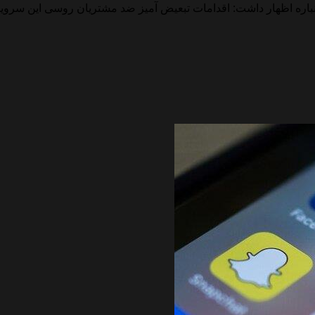
ه اظهار داشت: اقدامات تبعیض آمیز ضد مشتریان روسی این سرویسها 