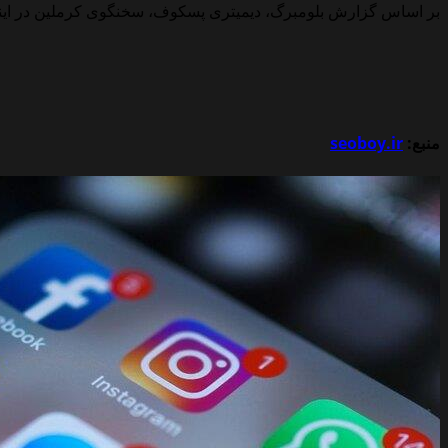
بر اساس گزارش بلومبرگ، دیمیتری پسکوف، سخنگوی کرملین در اینبار
منبع:
seoboy.ir